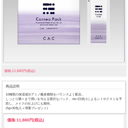
価格:11,880円(税込)
商品説明
10種類の保湿成分アミノ酸多糖類をバランスよく配合。
しっとり隅々まで潤いを与える贅沢なパック。<br>日焼けによるシミやクスミを予
防し、メイクの仕上げにも期待。
(5g×30包入＋増量プレゼント)
価格:
11,880円
(税込)